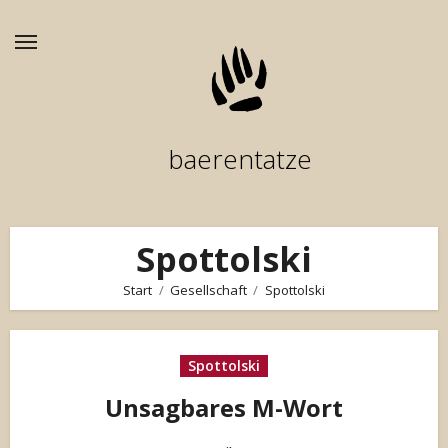
Zum
Inhalt
springen
baerentatze
Spottolski
Start
Gesellschaft
Spottolski
Spottolski
Unsagbares M-Wort