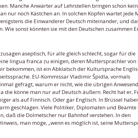
cken. Manche Anwärter auf Lehrstellen bringen schon kei
 man nur noch Kästchen an. In solchen Köpfen wartet jede
enigstens die Einwanderer Deutsch miteinander, und das
eren. Wie sonst könnten sie mit den Deutschen zusammen E
sozusagen aseptisch, für alle gleich schlecht, sogar für die
eine lingua franca zu einigen, deren Muttersprachler vo
 wir bekommen, ist ein Abklatsch der Kultursprache Englis
rbeitssprache. EU-Kommissar Vladimir Špidla, vormals
inmal gefragt, warum er nicht, wie die übrigen Anwesen
la die könne man nur auf Deutsch äußern. Recht hat er, 
biger als auf Finnisch. Oder gar Englisch. In Brüssel habe
arm geschlagen. Viele Politiker, Diplomaten und Beamt
en, daß die Dolmetscher nur Bahnhof verstehen. In den
 Hinweis, man möge, „wenn es möglich ist, seine Mutters