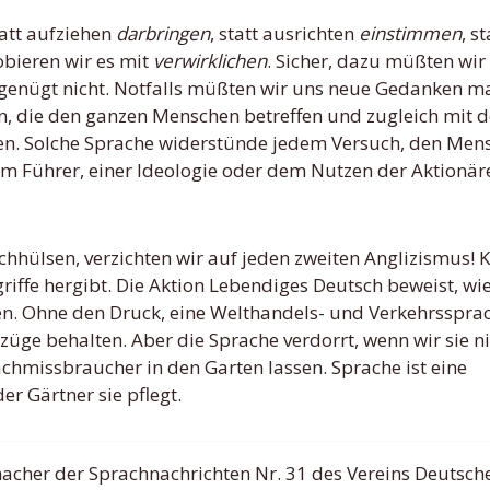
tatt aufziehen
darbringen
, statt ausrichten
einstimmen
, st
obieren wir es mit
verwirklichen
. Sicher, dazu müßten wir
 genügt nicht. Notfalls müßten wir uns neue Gedanken m
n, die den ganzen Menschen betreffen und zugleich mit 
n. Solche Sprache widerstünde jedem Versuch, den Men
m Führer, einer Ideologie oder dem Nutzen der Aktionär
achhülsen, verzichten wir auf jeden zweiten Anglizismus!
iffe hergibt. Die Aktion Lebendiges Deutsch beweist, wie 
en. Ohne den Druck, eine Welthandels- und Verkehrssprac
üge behalten. Aber die Sprache verdorrt, wenn wir sie ni
rachmissbraucher in den Garten lassen. Sprache ist eine
er Gärtner sie pflegt.
cher der Sprachnachrichten Nr. 31 des Vereins Deutsch