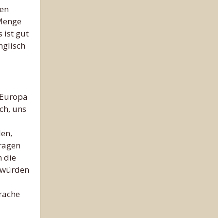
nen
 Menge
 ist gut
nglisch
n Europa
ch, uns
den,
Fragen
n die
e würden
prache