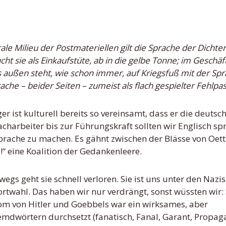
ht sie als Einkaufstüte, ab in die gelbe Tonne; im Geschä
ts außen steht, wie schon immer, auf Kriegsfuß mit der Spr
he – beider Seiten – zumeist als flach gespielter Fehlpas
ist kulturell bereits so vereinsamt, dass er die deutsc
harbeiter bis zur Führungskraft sollten wir Englisch sp
sprache zu machen. Es gähnt zwischen der Blässe von Oett
“ eine Koalition der Gedankenleere.
egs geht sie schnell verloren. Sie ist uns unter den Nazis
Wortwahl. Das haben wir nur verdrängt, sonst wüssten wir:
diom von Hitler und Goebbels war ein wirksames, aber
emdwörtern durchsetzt (fanatisch, Fanal, Garant, Propag