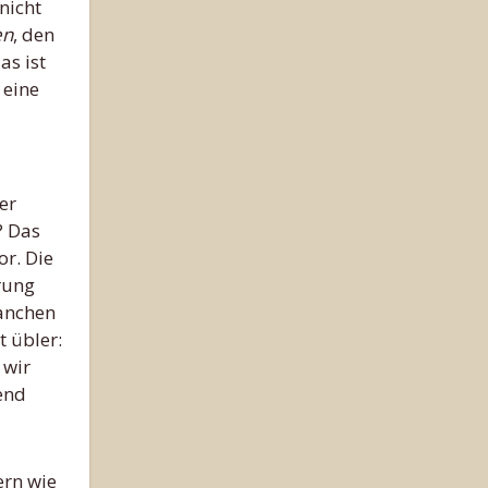
nicht
en
, den
as ist
 eine
er
? Das
or. Die
rung
manchen
t übler:
 wir
end
ern wie