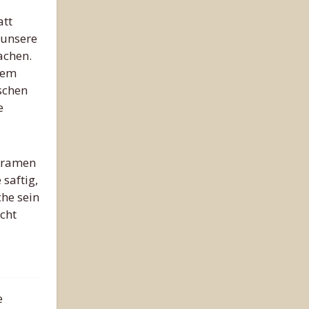
att
 unsere
achen.
dem
schen
e
 Kramen
saftig,
he sein
cht
e