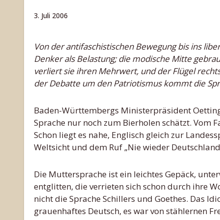
3. Juli 2006
Von der antifaschistischen Bewegung bis ins liberale Milieu der Postmateriellen gilt die Sprache der Dichter und
Denker als Belastung; die modische Mitte gebrauc
verliert sie ihren Mehrwert, und der Flügel rech
der Debatte um den Patriotismus kommt die Sprac
Baden-Württembergs Ministerpräsident Oettinger 
Sprache nur noch zum Bierholen schätzt. Vom Fac
Schon liegt es nahe, Englisch gleich zur Landes
Weltsicht und dem Ruf „Nie wieder Deutschland!
Die Muttersprache ist ein leichtes Gepäck, unterw
entglitten, die verrieten sich schon durch ihre 
nicht die Sprache Schillers und Goethes. Das I
grauenhaftes Deutsch, es war von stählernen Fr