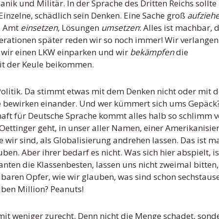
nik und Militär. In der Sprache des Dritten Reichs sollte 
inzelne, schädlich sein Denken. Eine Sache groß
aufzieh
s Amt
einsetzen
, Lösungen
umsetzen
: Alles ist machbar, d
erationen später reden wir so noch immer! Wir verlangen
n wir einen LKW einparken und wir
bekämpfen
die
it der Keule beikommen.
Politik. Da stimmt etwas mit dem Denken nicht oder mit d
sie bewirken einander. Und wer kümmert sich ums Gepäck
chaft für Deutsche Sprache kommt alles halb so schlimm v
Oettinger geht, in unser aller Namen, einer Amerikanisie
ie wir sind, als Globalisierung andrehen lassen. Das ist 
n. Aber ihrer bedarf es nicht. Was sich hier abspielt, is
ianten die Klassenbesten, lassen uns nicht zweimal bitten,
aubaren Opfer, wie wir glauben, was sind schon sechstaus
lben Million? Peanuts!
 weniger zurecht. Denn nicht die Menge schadet, sond