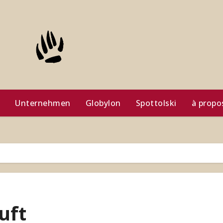
Unternehmen
Globylon
Spottolski
à propo
uft