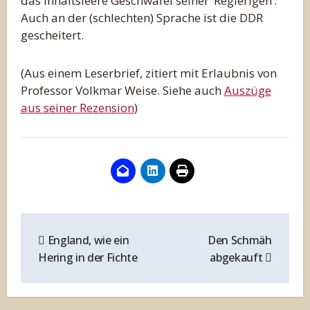
das inhaltsleere Geschwafel seiner ’Regierigen’.
Auch an der (schlechten) Sprache ist die DDR
gescheitert.
(Aus einem Leserbrief, zitiert mit Erlaubnis von
Professor Volkmar Weise. Siehe auch
Auszüge
aus seiner Rezension
)
Beitragsnavigation
England, wie ein
Den Schmäh
Hering in der Fichte
abgekauft