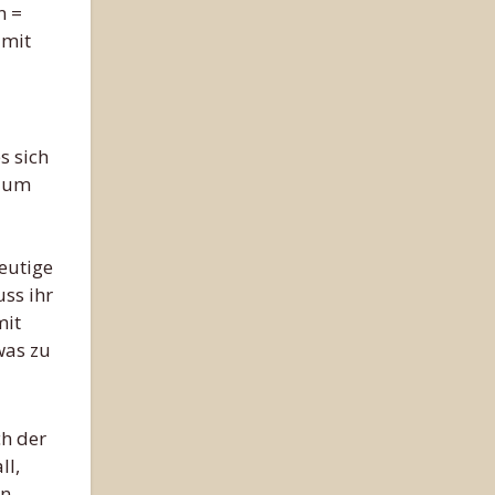
n =
 mit
s sich
h um
eutige
ss ihr
mit
was zu
ch der
ll,
en