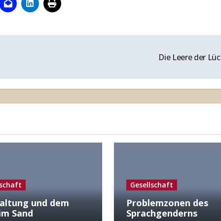
Die Leere der Lü
lschaft
Gesellschaft
altung und dem
Problemzonen des
im Sand
Sprachgenderns