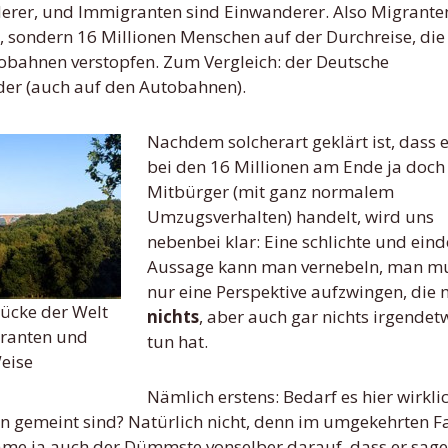
rer, und Immigranten sind Einwanderer. Also Migrante
, sondern 16 Millionen Menschen auf der Durchreise, die
tobahnen verstopfen. Zum Vergleich: der Deutsche
der (auch auf den Autobahnen).
Nachdem solcherart geklärt ist, dass e
bei den 16 Millionen am Ende ja doc
Mitbürger (mit ganz normalem
Umzugsverhalten) handelt, wird uns
nebenbei klar: Eine schlichte und eind
Aussage kann man vernebeln, man mu
nur eine Perspektive aufzwingen, die 
rücke der Welt
nichts
, aber auch gar nichts irgendet
granten und
tun hat.
Weise
Nämlich erstens: Bedarf es hier wirkli
 gemeint sind? Natürlich nicht, denn im umgekehrten Fa
äme ja auch der Dümmste vonselber darauf, dass er sag