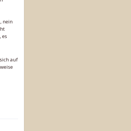
.
, nein
cht
, es
sich auf
sweise