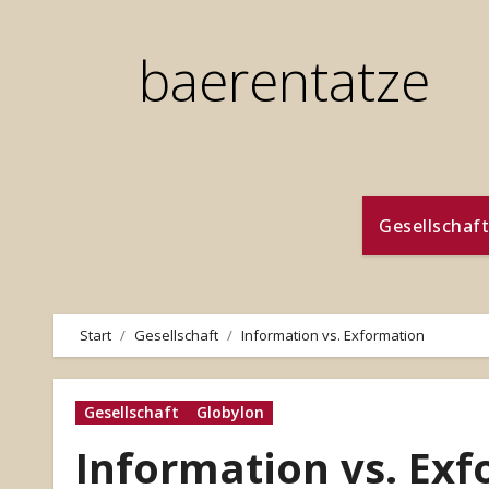
Zum
Inhalt
baerentatze
springen
Gesellschaft
Start
Gesellschaft
Information vs. Exformation
Gesellschaft
Globylon
Information vs. Ex