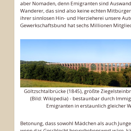
aber Nomaden, denn Emigranten sind Auswande
Wanderer, das sind also keine echten Mitbürger
ihrer sinnlosen Hin- und Herzieherei unsere Au
Gewerkschaftsbund hat sechs Millionen Mitglie
Göltzschtalbrücke (1845), größte Ziegelsteinb
(Bild: Wikipedia) - bestaunbar durch Immi
Emigranten in erstaunlich gleicher 
Betonung, dass sowohl Mädchen als auch Jungen
wenn das Geschlecht hervorhebenswert wäre, k