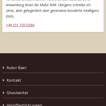
Anwendung Ihnen die Muße fehlt. Übrigens schreibe ich
ohne, aber gelegentlich über generative künstliche Intelligenz
.
(GKI)
+49 231 72572560
Autor Baer
Kontakt
Ghostwriter
Veröffentlichungen