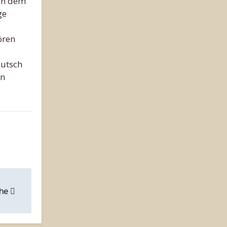
en dem
ge
ören
eutsch
rn
che