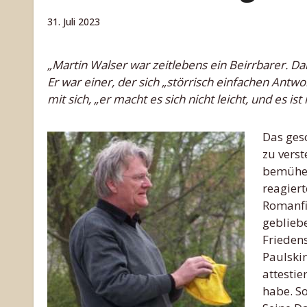
31. Juli 2023
„Martin Walser war zeitlebens ein Beirrbarer. Daraus zog er seine enorme literarische Kraft“ , schreibt der Spiegel.
Er war einer, der sich „störrisch einfachen Ant
mit sich, „er macht es sich nicht leicht, und es ist 
Das gesc
zu verst
bemühen.
reagiert
Romanfi
gebliebe
Frieden
Paulski
attestie
habe. S