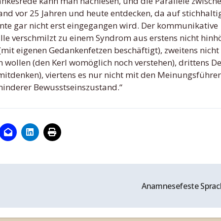
ankesrede kann man nachlesen, und die Parallele zwisch
nd vor 25 Jahren und heute entdecken, da auf stichhalti
te gar nicht erst eingegangen wird. Der kommunikative
lle verschmilzt zu einem Syndrom aus erstens nicht hinh
mit eigenen Gedankenfetzen beschäftigt), zweitens nicht
 wollen (den Kerl womöglich noch verstehen), drittens D
mitdenken), viertens es nur nicht mit den Meinungsführe
 minderer Bewusstseinszustand.“
Anamnesefeste Spra