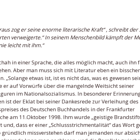
worten verweigerte.“ In seinem Menschenbild kämpft der 
nie leicht mit ihm.“
hah in einer Sprache, die alles möglich macht, auch ihn f
ehen. Aber man muss sich mit Literatur eben ein bissche
 „Solange etwas ist, ist es nicht das, was es gewesen sei
e er auf Vorwürfe über die mangelnde Weitsicht seiner
guren im Nationalsozialismus. In besonderer Erinnerun
n ist der Eklat bei seiner Dankesrede zur Verleihung des
spreises des Deutschen Buchhandels in der Frankfurter
rche am 11.Oktober 1998. Ihm wurde „geistige Brandstif
rt und, dass er einer „Schlussstrichmentalität“ das Wort 
o gründlich missverstehen darf man jemanden nur absicht