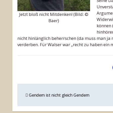
Seine D
Unversta
Argumen
Jetzt bloß nicht Mitdenken! (Bild: ©
Widerwi
Baer)
können (
hinhören
nicht hinlänglich beherrschen (da muss man ja 
verderben. Für Walser war „recht zu haben ein
Beitragsnavigation
Gendern ist nicht gleich Gendern