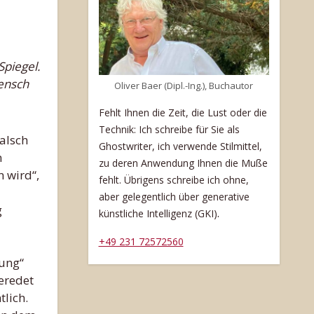
Mensch
Oliver Baer (Dipl.-Ing.), Buchautor
Fehlt Ihnen die Zeit, die Lust oder die
Technik: Ich schreibe für Sie als
alsch
Ghostwriter, ich verwende Stilmittel,
n
zu deren Anwendung Ihnen die Muße
n wird“,
fehlt. Übrigens schreibe ich ohne,
aber gelegentlich über generative
g
.
künstliche Intelligenz (GKI)
+49 231 72572560
tung“
geredet
lich.