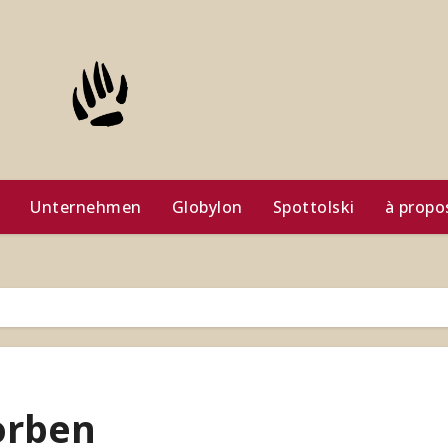
Unternehmen
Globylon
Spottolski
à propo
orben