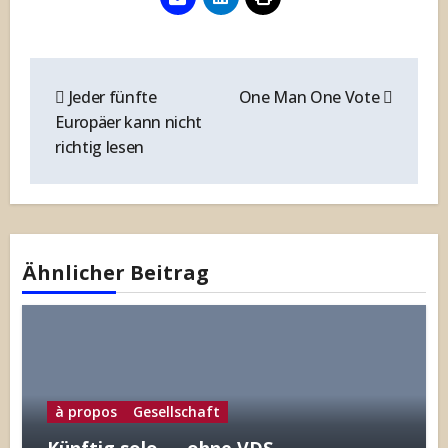
Beitragsnavigation
Jeder fünfte
One Man One Vote
Europäer kann nicht
richtig lesen
Ähnlicher Beitrag
à propos
Gesellschaft