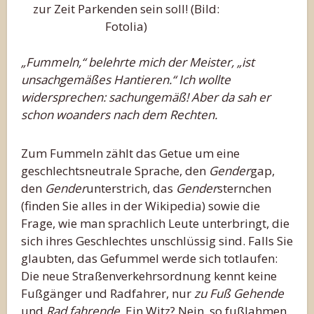
zur Zeit Parkenden sein soll! (Bild:
Fotolia)
„Fummeln,“ belehrte mich der Meister, „ist
unsachgemäßes Hantieren.“ Ich wollte
widersprechen: sachungemäß! Aber da sah er
schon woanders nach dem Rechten.
Zum Fummeln zählt das Getue um eine
geschlechtsneutrale Sprache, den
Gender
gap,
den
Gender
unterstrich, das
Gender
sternchen
(finden Sie alles in der Wikipedia) sowie die
Frage, wie man sprachlich Leute unterbringt, die
sich ihres Geschlechtes unschlüssig sind. Falls Sie
glaubten, das Gefummel werde sich totlaufen:
Die neue Straßenverkehrsordnung kennt keine
Fußgänger und Radfahrer, nur
zu Fuß Gehende
und
Rad fahrende
. Ein Witz? Nein, so fußlahmen