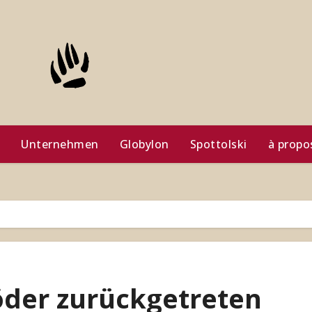
Unternehmen
Globylon
Spottolski
à propo
öder zurückgetreten