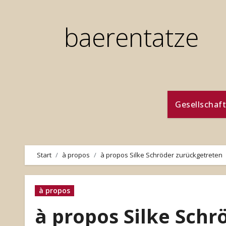
Zum
Inhalt
baerentatze
springen
Gesellschaft
Start
à propos
à propos Silke Schröder zurückgetreten
à propos
à propos Silke Schr