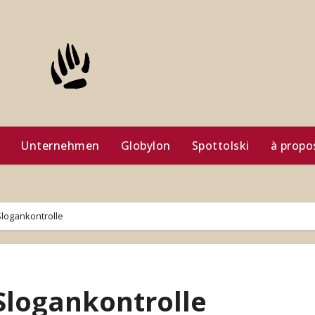
Unternehmen
Globylon
Spottolski
à propo
Slogankontrolle
 Slogankontrolle