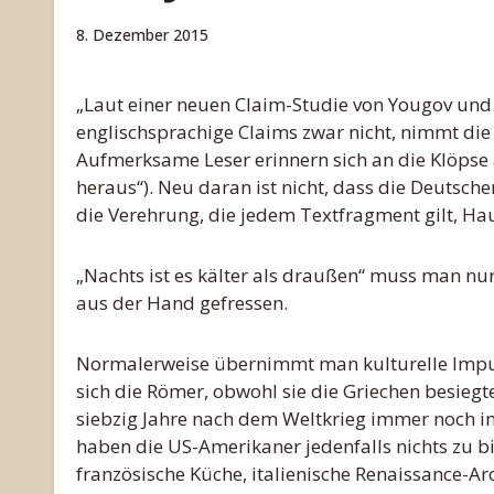
8. Dezember 2015
„Laut einer neuen Claim-Studie von Yougov und Endmark versteht die Mehrheit der Deutschen
englischsprachige Claims zwar nicht, nimmt die 
Aufmerksame Leser erinnern sich an die Klöpse
heraus“). Neu daran ist nicht, dass die Deutsch
die Verehrung, die jedem Textfragment gilt, Ha
„Nachts ist es kälter als draußen“ muss man nu
aus der Hand gefressen.
Normalerweise übernimmt man kulturelle Impuls
sich die Römer, obwohl sie die Griechen besiegt
siebzig Jahre nach dem Weltkrieg immer noch in 
haben die US-Amerikaner jedenfalls nichts zu bi
französische Küche, italienische Renaissance-Arch