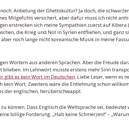
noch: Anbetung der Ghettokultur? Ja doch, die schwarze
es Mitgefühls versichert, aber dafür muss ich nicht an
en erstrecken sich meine Sympathien zuerst auf Kibera 
chen, die Krieg und Not in Syrien entfliehen, und ganz s
 aber noch lange nicht koreanische Musik in meine Fass
igen Wörtern aus anderen Sprachen. Aber die Freude da
 blieben. Im Lehnwort müsste erstens mehr Sinn transpo
r gibt es kein Wort im Deutschen
. Liebe Leser, wenn es ne
ch kein Wort. Zweitens wäre die Entlehnung schon willk
aus der englischen, herüberschwappt.
 zu können. Dass Englisch die Weltsprache sei, bedeutet
 keine billige Forderung. „Hab keine Schmerzen!“ – „Warum