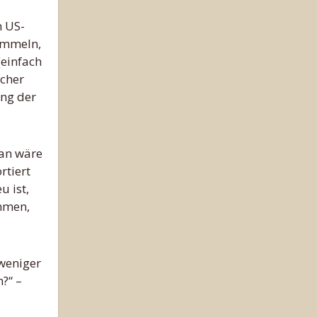
n US-
himmeln,
(einfach
icher
ung der
ran wäre
rtiert
u ist,
ommen,
 weniger
?“ –