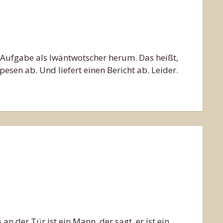
en Aufgabe als Iwäntwotscher herum. Das heißt,
esen ab. Und liefert einen Bericht ab. Leider.
n der Tür ist ein Mann, der sagt, er ist ein